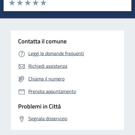
Valuta da 1 a 5 stelle la pagina
Domanda
Valuta 1 stelle su 5
Valuta 2 stelle su 5
Valuta 3 stelle su 5
Valuta 4 stelle su 5
Valuta 5 stelle su 5
Contatta il comune
Leggi le domande frequenti
Richiedi assistenza
Chiama il numero
Prenota appuntamento
Problemi in Città
Segnala disservizio