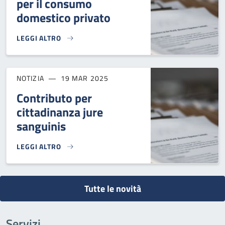
per il consumo
domestico privato
LEGGI ALTRO
MACELLAZIONE DEI SUINI PER IL CONSUMO DOMESTICO PRI
NOTIZIA
19 MAR 2025
Contributo per
cittadinanza jure
sanguinis
LEGGI ALTRO
CONTRIBUTO PER CITTADINANZA JURE SANGUINIS}
Tutte le novità
Servizi