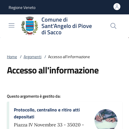
Vai al contenuto
accedi al menu
footer.enter
Regione Veneto
Comune di
Sant'Angelo di Piove
di Sacco
Home
/
Argomenti
/
Accesso all'informazione
Accesso all'informazione
Questo argomento è gestito da:
Protocollo, centralino e ritiro atti
depositati
Piazza IV Novembre 33 - 35020 -