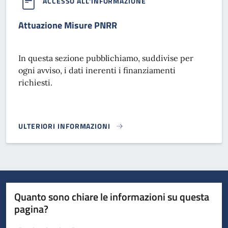
ACCESSO ALL'INFORMAZIONE
Attuazione Misure PNRR
In questa sezione pubblichiamo, suddivise per
ogni avviso, i dati inerenti i finanziamenti
richiesti.
ULTERIORI INFORMAZIONI
ATTUAZIONE MISURE PNRR}
Quanto sono chiare le informazioni su questa
pagina?