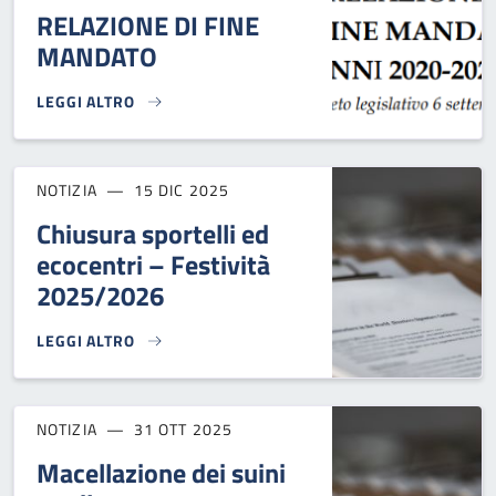
RELAZIONE DI FINE
MANDATO
LEGGI ALTRO
RELAZIONE DI FINE MANDATO }
NOTIZIA
15 DIC 2025
Chiusura sportelli ed
ecocentri – Festività
2025/2026
LEGGI ALTRO
CHIUSURA SPORTELLI ED ECOCENTRI – FESTIVITÀ 2025/202
NOTIZIA
31 OTT 2025
Macellazione dei suini