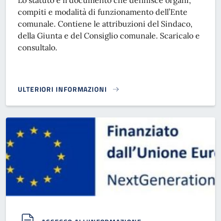
Lo statuto è il documento che definisce organi,
compiti e modalità di funzionamento dell’Ente
comunale. Contiene le attribuzioni del Sindaco,
della Giunta e del Consiglio comunale. Scaricalo e
consultalo.
ULTERIORI INFORMAZIONI
STATUTO COMUNALE}