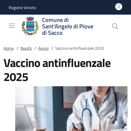
Vai al contenuto
accedi al menu
footer.enter
Regione Veneto
Comune di
Sant'Angelo di Piove
di Sacco
Home
/
Novità
/
Avvisi
/
Vaccino antinfluenzale 2025
Vaccino antinfluenzale
2025