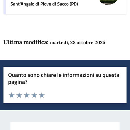
Sant'Angelo di Piove di Sacco (PD)
Ultima modifica:
martedì, 28 ottobre 2025
Quanto sono chiare le informazioni su questa
pagina?
Valuta da 1 a 5 stelle la pagina
Domanda
Valuta 1 stelle su 5
Valuta 2 stelle su 5
Valuta 3 stelle su 5
Valuta 4 stelle su 5
Valuta 5 stelle su 5