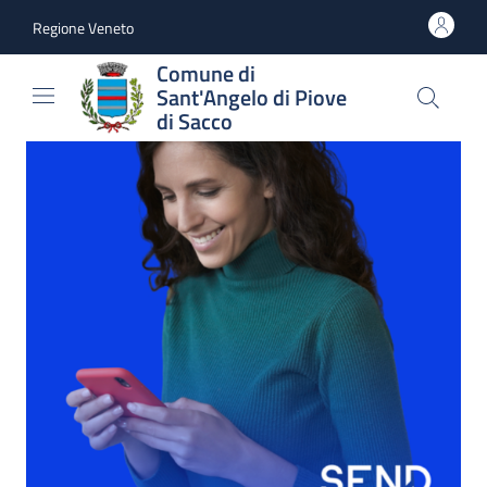
Vai al contenuto
accedi al menu
footer.enter
Regione Veneto
Comune di
Sant'Angelo di Piove
di Sacco