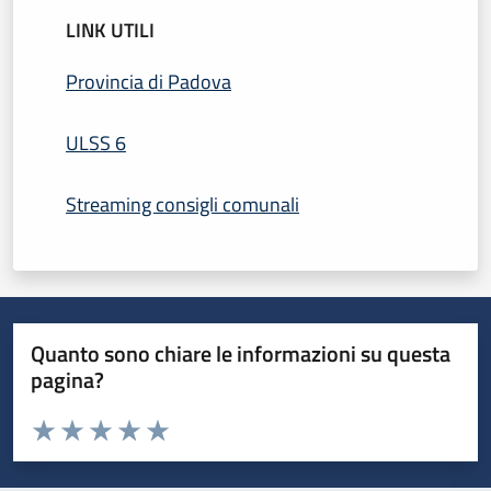
LINK UTILI
Provincia di Padova
ULSS 6
Streaming consigli comunali
Quanto sono chiare le informazioni su questa
pagina?
Valuta da 1 a 5 stelle la pagina
Domanda
Valuta 1 stelle su 5
Valuta 2 stelle su 5
Valuta 3 stelle su 5
Valuta 4 stelle su 5
Valuta 5 stelle su 5