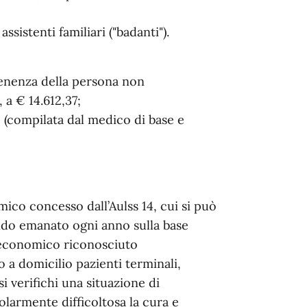
ssistenti familiari ("badanti").
:
tenenza della persona non
 a € 14.612,37;
e (compilata dal medico di base e
ico concesso dall’Aulss 14, cui si può
ndo emanato ogni anno sulla base
o economico riconosciuto
 a domicilio pazienti terminali,
si verifichi una situazione di
olarmente difficoltosa la cura e