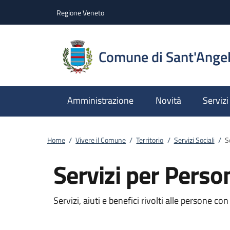
Vai al contenuto
accedi al menu
footer.enter
Regione Veneto
Comune di Sant'Angel
Amministrazione
Novità
Servizi
Home
/
Vivere il Comune
/
Territorio
/
Servizi Sociali
/
S
Servizi per Perso
Servizi, aiuti e benefici rivolti alle persone con 