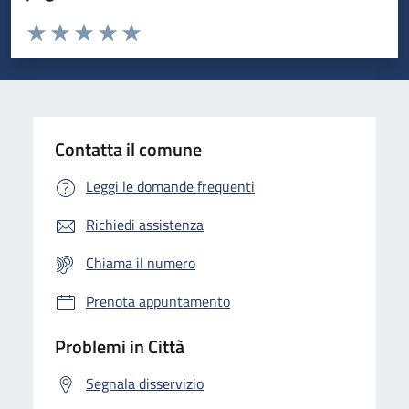
Valuta da 1 a 5 stelle la pagina
Domanda
Valuta 1 stelle su 5
Valuta 2 stelle su 5
Valuta 3 stelle su 5
Valuta 4 stelle su 5
Valuta 5 stelle su 5
Contatta il comune
Leggi le domande frequenti
Richiedi assistenza
Chiama il numero
Prenota appuntamento
Problemi in Città
Segnala disservizio