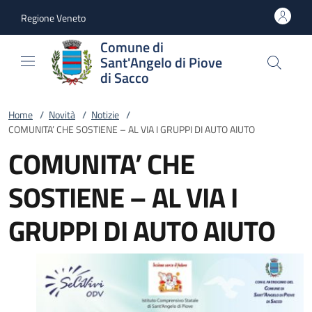
Vai al contenuto
accedi al menu
footer.enter
Regione Veneto
Comune di
Sant'Angelo di Piove
di Sacco
Home
/
Novità
/
Notizie
/
COMUNITA’ CHE SOSTIENE – AL VIA I GRUPPI DI AUTO AIUTO
COMUNITA’ CHE
SOSTIENE – AL VIA I
GRUPPI DI AUTO AIUTO