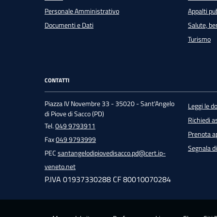
Personale Amministrativo
Appalti pub
Documenti e Dati
Salute, b
Turismo
CONTATTI
Piazza IV Novembre 33 - 35020 - Sant'Angelo
Leggi le 
di Piove di Sacco (PD)
Richiedi a
Tel.
049 9793911
Prenota 
Fax
049 9793999
Segnala di
PEC
santangelodipiovedisacco.pd@cert.ip-
veneto.net
P.IVA 01937330288 CF 80010070284