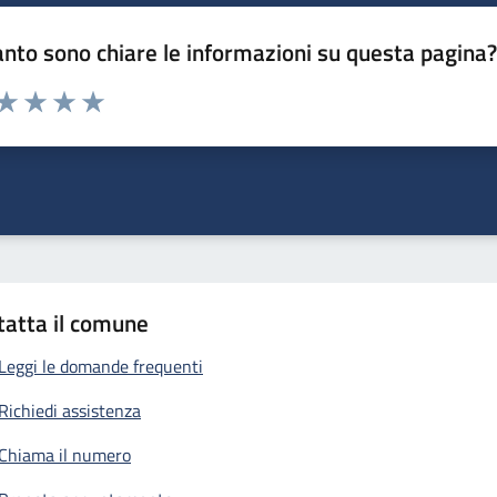
nto sono chiare le informazioni su questa pagina
 da 1 a 5 stelle la pagina
anda
ta 1 stelle su 5
Valuta 2 stelle su 5
Valuta 3 stelle su 5
Valuta 4 stelle su 5
Valuta 5 stelle su 5
tatta il comune
Leggi le domande frequenti
Richiedi assistenza
Chiama il numero