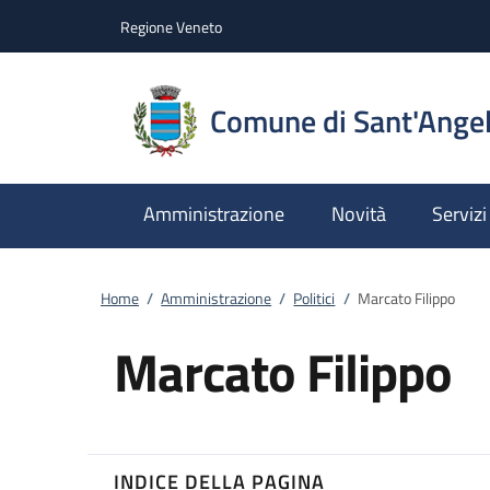
Vai al contenuto
accedi al menu
footer.enter
Regione Veneto
Comune di Sant'Angel
Amministrazione
Novità
Servizi
Home
/
Amministrazione
/
Politici
/
Marcato Filippo
Marcato Filippo
INDICE DELLA PAGINA