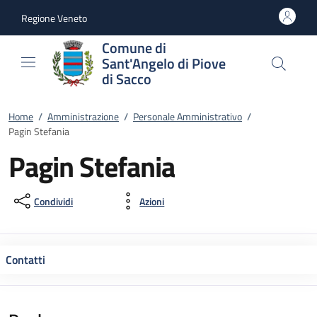
Vai al contenuto
accedi al menu
footer.enter
Regione Veneto
Comune di
Sant'Angelo di Piove
di Sacco
Home
/
Amministrazione
/
Personale Amministrativo
/
Pagin Stefania
Pagin Stefania
Condividi
Azioni
Contatti