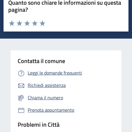
Quanto sono chiare le informazioni su questa
pagina?
Valuta da 1 a 5 stelle la pagina
Domanda
Valuta 1 stelle su 5
Valuta 2 stelle su 5
Valuta 3 stelle su 5
Valuta 4 stelle su 5
Valuta 5 stelle su 5
Contatta il comune
Leggi le domande frequenti
Richiedi assistenza
Chiama il numero
Prenota appuntamento
Problemi in Città