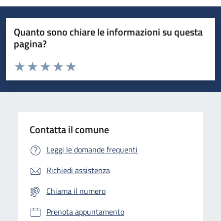
Quanto sono chiare le informazioni su questa
pagina?
Valuta da 1 a 5 stelle la pagina
Domanda
Valuta 1 stelle su 5
Valuta 2 stelle su 5
Valuta 3 stelle su 5
Valuta 4 stelle su 5
Valuta 5 stelle su 5
Contatta il comune
Leggi le domande frequenti
Richiedi assistenza
Chiama il numero
Prenota appuntamento