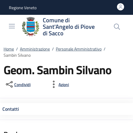
Vai al contenuto
accedi al menu
footer.enter
Regione Veneto
Comune di
Sant'Angelo di Piove
di Sacco
Home
/
Amministrazione
/
Personale Amministrativo
/
Sambin Silvano
Geom. Sambin Silvano
Condividi
Azioni
Contatti