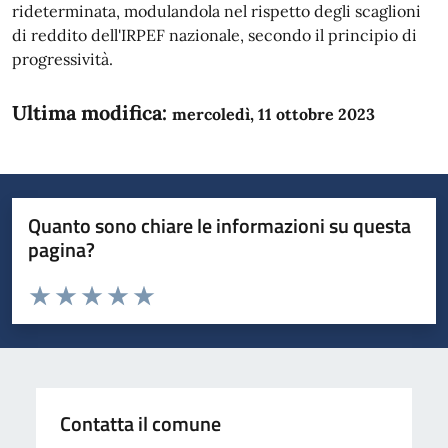
rideterminata, modulandola nel rispetto degli scaglioni
di reddito dell'IRPEF nazionale, secondo il principio di
progressività.
Ultima modifica:
mercoledì, 11 ottobre 2023
Quanto sono chiare le informazioni su questa
pagina?
Valuta da 1 a 5 stelle la pagina
Domanda
Valuta 1 stelle su 5
Valuta 2 stelle su 5
Valuta 3 stelle su 5
Valuta 4 stelle su 5
Valuta 5 stelle su 5
Contatta il comune