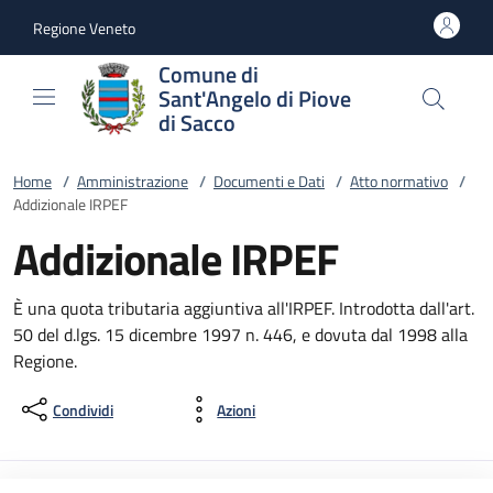
Vai al contenuto
accedi al menu
footer.enter
Regione Veneto
Comune di
Sant'Angelo di Piove
di Sacco
Home
/
Amministrazione
/
Documenti e Dati
/
Atto normativo
/
Addizionale IRPEF
Addizionale IRPEF
È una quota tributaria aggiuntiva all'IRPEF. Introdotta dall'art.
50 del d.lgs. 15 dicembre 1997 n. 446, e dovuta dal 1998 alla
Regione.
Condividi
Azioni